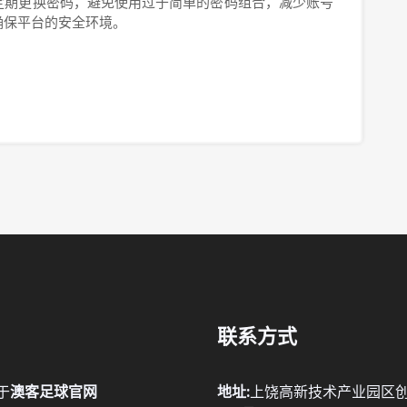
定期更换密码，避免使用过于简单的密码组合，减少账号
确保平台的安全环境。
联系方式
于
澳客足球官网
地址:
上饶高新技术产业园区