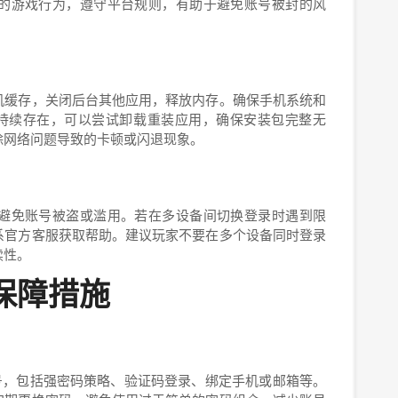
的游戏行为，遵守平台规则，有助于避免账号被封的风
机缓存，关闭后台其他应用，释放内存。确保手机系统和
题持续存在，可以尝试卸载重装应用，确保安装包完整无
除网络问题导致的卡顿或闪退现象。
避免账号被盗或滥用。若在多设备间切换登录时遇到限
系官方客服获取帮助。建议玩家不要在多个设备同时登录
续性。
保障措施
号，包括强密码策略、验证码登录、绑定手机或邮箱等。