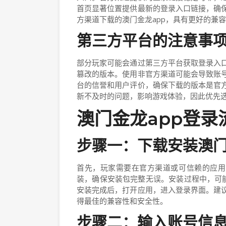
首页显著位置提供最新的登录入口链接，确
方渠道下载的澳门金龙app，具有更好的兼
第三方平台的注意事
部分玩家可能会通过第三方平台获取登录入
篡改的版本。使用非官方渠道可能会导致账
台的信誉和用户评价，确保下载的版本是官
新不及时的问题，影响游戏体验，因此优先
澳门金龙app登录
步骤一：下载安装澳门
首先，玩家需要在官方渠道或可信赖的应用
装，确保安装包完整无误。安装过程中，可能
安装完成后，打开应用，进入登录界面。建
得最佳的兼容性和安全性。
步骤二：输入账号信