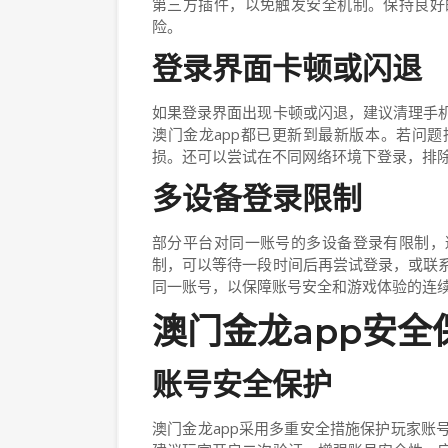
第三方插件，以免触发安全机制。保持良好
险。
登录界面卡顿或闪退
如果登录界面出现卡顿或闪退，建议清理手
澳门金龙app都已更新到最新版本。若问
损。还可以尝试在不同网络环境下登录，排
多设备登录限制
部分平台对同一账号的多设备登录有限制，
制，可以等待一段时间后再尝试登录，或联
同一账号，以保障账号安全和游戏体验的连
澳门金龙app安全
账号安全保护
澳门金龙app采用多重安全措施保护玩家账