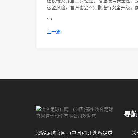
建议玩家开启二次验证，增强账号安全性。
被盗风险。官方也会不定期进行安全升级，
<h
上一篇
导航
澳客足球官网 - (中国)鄂州澳客足球
关